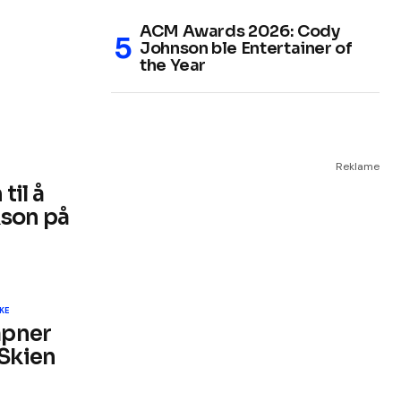
ACM Awards 2026: Cody
Johnson ble Entertainer of
the Year
Reklame
til å
kson på
KE
åpner
 Skien