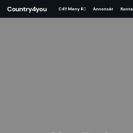
Country4you
C4Y Meny ⬇️
Annonsér
Konta