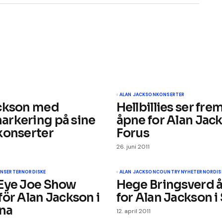
ALAN JACKSON
KONSERTER
ckson med
Hellbillies ser frem 
e.
rkering på sine
åpne for Alan Jac
konserter
Forus
26. juni 2011
ert.
Obligatoriske felt er merket med
*
NSERTER
NORDISKE
ALAN JACKSON
COUNTRY NYHETER
NORDIS
Eye Joe Show
Hege Bringsverd 
för Alan Jackson i
for Alan Jackson i
una
12. april 2011