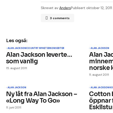
Skrevet av
Anders
Publisert
oktober 12, 2011
3 comments
Mrs Cowboy
12. oktober 2011, kl. 15:24
bra gjort jag ryser
Les også:
ALAN JACKSON
COUNTRY NYHETER
KONSERTER
ALAN JACKSON
Simon Wada Klaris
23. oktober 2011, kl. 02:49
Alan Jackson leverte…
Alan Ja
Fantastisk for Norge. Jeg kondoler
som vanlig
minnema
norske 
15. august 2011
11. august 2011
Din e-postadresse vil ikke bli publis
ALAN JACKSON
ALAN JACKSON
KO
Ny låt fra Alan Jackson –
Cotton 
«Long Way To Go»
öppnar 
Kommentar
*
Eskilst
11. juni 2011