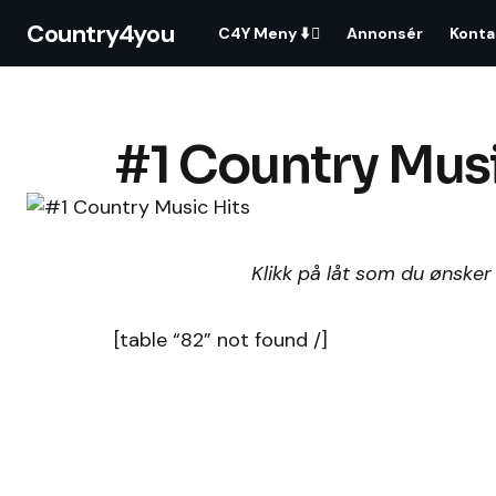
Country4you
C4Y Meny ⬇️
Annonsér
Konta
#1 Country Musi
Klikk på låt som du ønsker
[table “82” not found /]