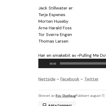
Jack Stillwater er:
Terje Espenes
Morten Huseby
Arne Harald Foss
Tor Sverre Engen
Thomas Larsen
Hør en smakebit av «Pulling Me Do
Lydavspiller
00:00
Nettside
–
Facebook
–
Twitter
Skrevet av
Roy Skjellaug
Publisert
august 17,
Add a Comment