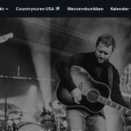
kt
Countryturen USA
Westernbutikken
Kalender