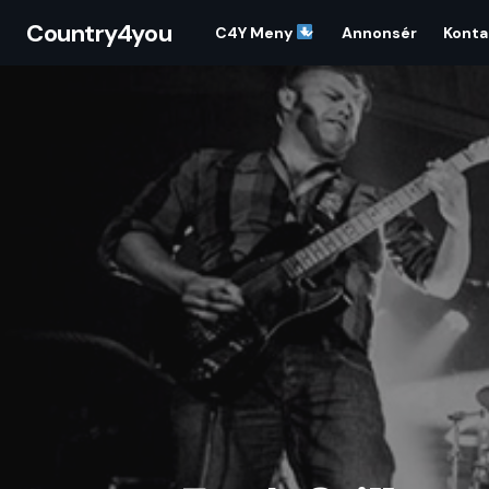
Country4you
C4Y Meny
Annonsér
Konta