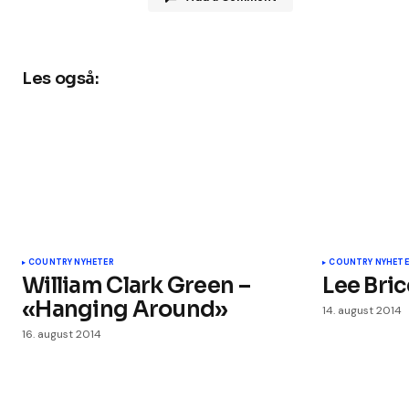
Les også:
Din e-postadresse vil ikke bli publis
Kommentar
*
Ditt navn
*
COUNTRY NYHETER
COUNTRY NYHETE
William Clark Green –
Lee Bric
«Hanging Around»
Legg til kommentar
14. august 2014
16. august 2014