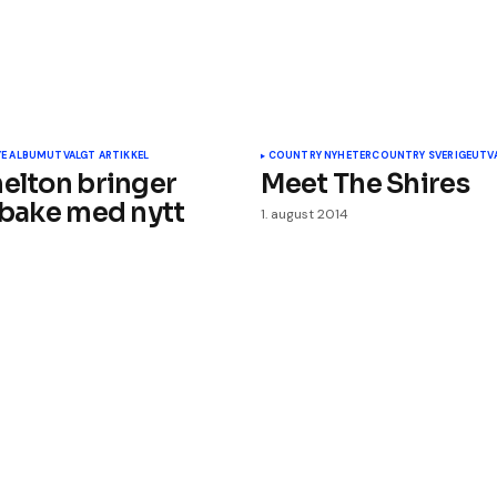
YE ALBUM
UTVALGT ARTIKKEL
COUNTRY NYHETER
COUNTRY SVERIGE
UTV
helton bringer
Meet The Shires
ilbake med nytt
1. august 2014