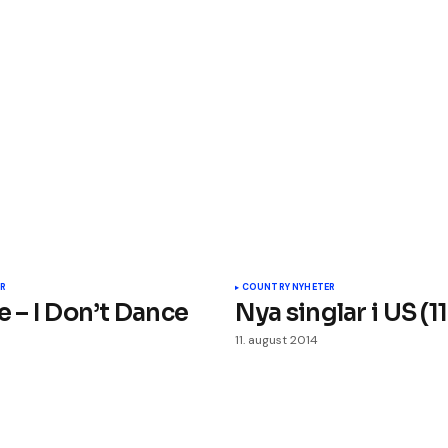
øke
eller
redusere
ert.
Obligatoriske felt er merket med
*
lyden.
Din e-post
*
R
COUNTRY NYHETER
e – I Don’t Dance
Nya singlar i US (1
11. august 2014