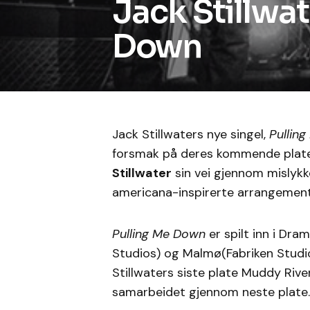
Jack Stillwat
Down
Jack Stillwaters nye singel,
Pullin
forsmak på deres kommende plate
Stillwater
sin vei gjennom mislyk
americana-inspirerte arrangement
Pulling Me Down
er spilt inn i Dr
Studios) og Malmø(Fabriken Studi
Stillwaters siste plate Muddy Rive
samarbeidet gjennom neste plate.