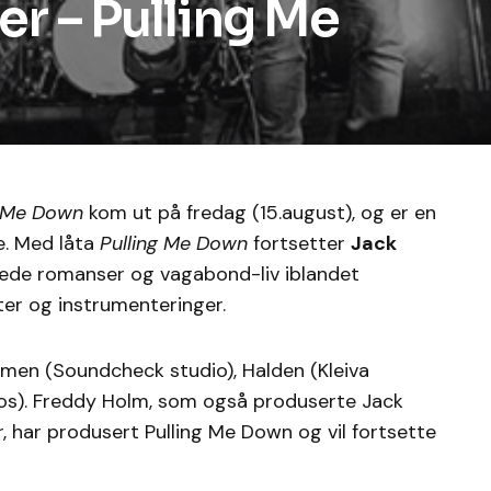
er – Pulling Me
g Me Down
kom ut på fredag (15.august), og er en
. Med låta
Pulling Me Down
fortsetter
Jack
kede romanser og vagabond-liv iblandet
er og instrumenteringer.
ammen (Soundcheck studio), Halden (Kleiva
os). Freddy Holm, som også produserte Jack
r, har produsert Pulling Me Down og vil fortsette