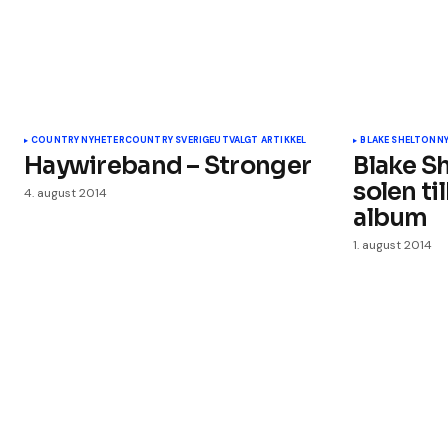
COUNTRY NYHETER
COUNTRY SVERIGE
UTVALGT ARTIKKEL
BLAKE SHELTON
N
Haywireband – Stronger
Blake S
solen t
4. august 2014
album
1. august 2014