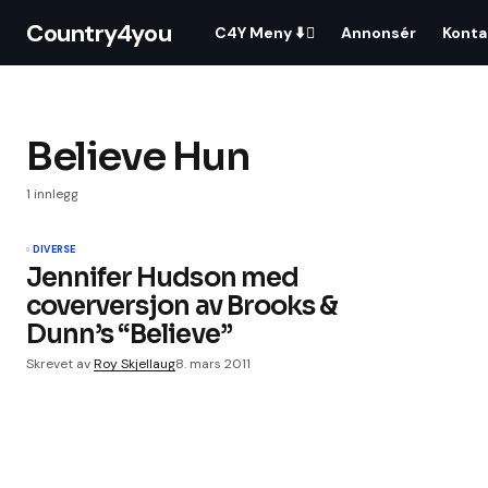
Country4you
C4Y Meny ⬇️
Annonsér
Konta
Believe Hun
1 innlegg
DIVERSE
Jennifer Hudson med
coverversjon av Brooks &
Dunn’s “Believe”
Skrevet av
Roy Skjellaug
8. mars 2011