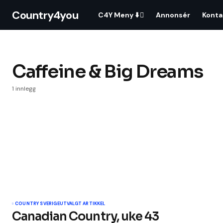
Country4you
C4Y Meny ⬇️
Annonsér
Konta
Caffeine & Big Dreams
1 innlegg
COUNTRY SVERIGE
UTVALGT ARTIKKEL
Canadian Country, uke 43