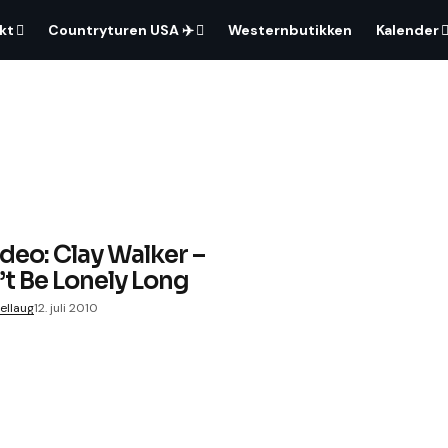
kt
Countryturen USA ✈️
Westernbutikken
Kalender
deo: Clay Walker –
t Be Lonely Long
ellaug
12. juli 2010