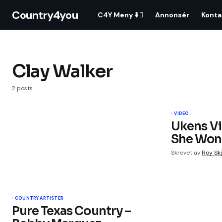
Country4you
C4Y Meny ⬇️
Annonsér
Konta
Clay Walker
2 posts
VIDEO
Ukens Vi
She Won’
Skrevet av
Roy Skj
COUNTRY ARTISTER
Pure Texas Country –