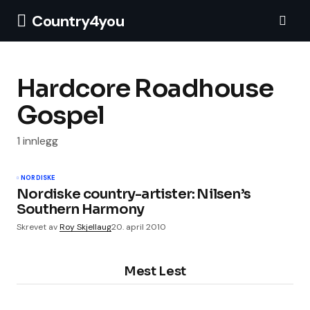
Country4you
Hardcore Roadhouse
Gospel
1 innlegg
NORDISKE
Nordiske country-artister: Nilsen’s
Southern Harmony
Skrevet av
Roy Skjellaug
20. april 2010
Mest Lest