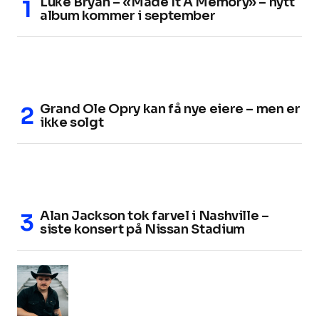
Luke Bryan – «Made It A Memory» – nytt
album kommer i september
Grand Ole Opry kan få nye eiere – men er
ikke solgt
Alan Jackson tok farvel i Nashville –
siste konsert på Nissan Stadium