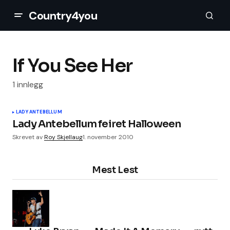
Country4you
If You See Her
1 innlegg
LADY ANTEBELLUM
Lady Antebellum feiret Halloween
Skrevet av
Roy Skjellaug
1. november 2010
Mest Lest