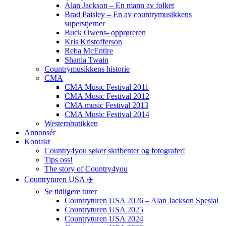
Alan Jackson – En mann av folket
Brad Paisley – En av countrymusikkens
superstjerner
Buck Owens- opprøreren
Kris Kristofferson
Reba McEntire
Shania Twain
Countrymusikkens historie
CMA
CMA Music Festival 2011
CMA Music Festival 2012
CMA music Festival 2013
CMA Music Festival 2014
Westernbutikken
Annonsér
Kontakt
Country4you søker skribenter og fotografer!
Tips oss!
The story of Country4you
Countryturen USA ✈️
Se tidligere turer
Countryturen USA 2026 – Alan Jackson Spesial
Countryturen USA 2025
Countryturen USA 2024