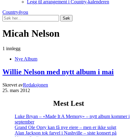
Legg til arrangement i Country-kalenderen
Country4you
Søk
Micah Nelson
1 innlegg
Nye Album
Willie Nelson med nytt album i mai
Skrevet av
Redaksjonen
25. mars 2012
Mest Lest
Luke Bryan – «Made It A Memory» – nytt album kommer i
september
Grand Ole Opry kan få nye eiere – men er ikke solgt
Alan Jackson tok farvel i Nashville – siste konsert på