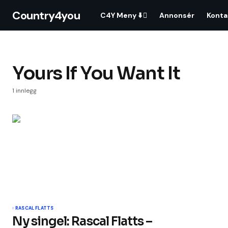
Country4you
C4Y Meny ⬇️
Annonsér
Konta
Yours If You Want It
1 innlegg
RASCAL FLATTS
Ny singel: Rascal Flatts –