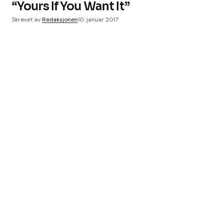
“Yours If You Want It”
Skrevet av
Redaksjonen
10. januar 2017