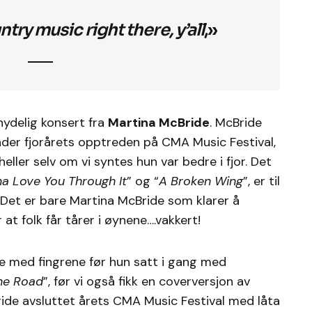
try music right there, y’all
,»
nydelig konsert fra
Martina McBride
. McBride
under fjorårets opptreden på CMA Music Festival,
ller selv om vi syntes hun var bedre i fjor. Det
a Love You Through It
” og “
A Broken Wing
”, er til
 Det er bare Martina McBride som klarer å
 at folk får tårer i øynene….vakkert!
pse med fingrene før hun satt i gang med
the Road
”, før vi også fikk en coverversjon av
ride avsluttet årets CMA Music Festival med låta