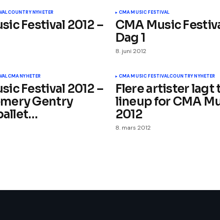
VAL
COUNTRY NYHETER
CMA MUSIC FESTIVAL
ic Festival 2012 –
CMA Music Festiva
Dag 1
8. juni 2012
VAL
CMA NYHETER
CMA MUSIC FESTIVAL
COUNTRY NYHETER
ic Festival 2012 –
Flere artister lagt t
mery Gentry
lineup for CMA Mu
ballet…
2012
8. mars 2012