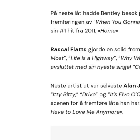
På neste låt hadde Bentley besøk p
fremføringen av “
When You Gonna
sin #1 hit fra 2011, «
Home
»
Rascal Flatts
gjorde en solid fremf
Most
”, “
Life Is a Highway
”, “
Why Wa
avsluttet med sin nyeste singel “
C
Neste artist ut var selveste
Alan 
“
Itty Bitty
,” “
Drive
” og “
It’s Five 
scenen for å fremføre låta han har
Have to Love Me Anymore
«.