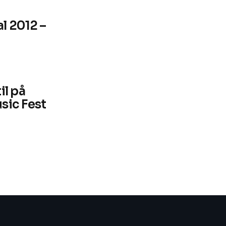
l 2012 –
il på
sic Fest