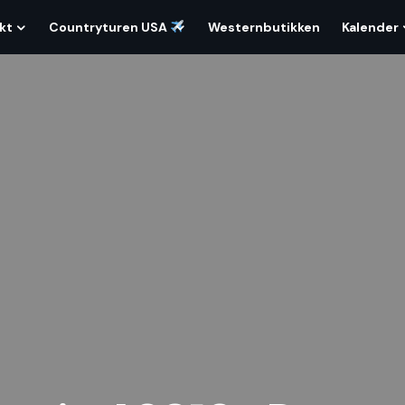
kt
Countryturen USA
Westernbutikken
Kalender