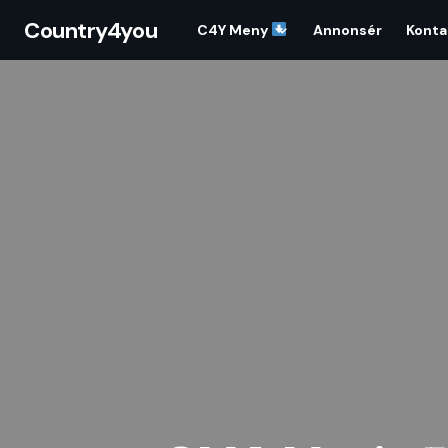
Country4you
C4Y Meny
Annonsér
Konta