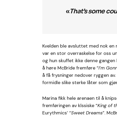
«
That’s some coun
Kvelden ble avsluttet med nok en 
var en stor overraskelse for oss 
og hun skuffet ikke denne gangen he
å høre McBride fremføre “
I’m Gonn
å få frysninger nedover ryggen av.
formidle slike sterke låter som gjør
Marina fikk hele arenaen til å kni
fremføringen av klssiske “
King of 
Eurythmics’ “
Sweet Dreams
”. McB