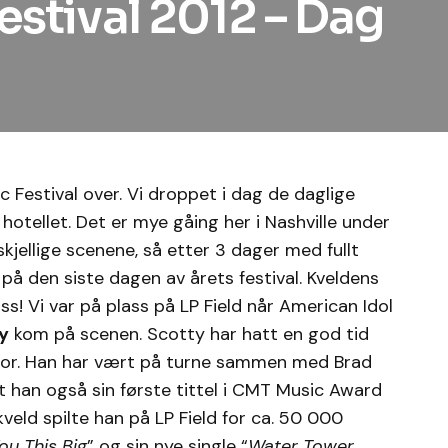
stival 2012 – Dag
 Festival over. Vi droppet i dag de daglige
hotellet. Det er mye gåing her i Nashville under
jellige scenene, så etter 3 dager med fullt
 på den siste dagen av årets festival. Kveldens
oss! Vi var på plass på LP Field når American Idol
y
kom på scenen.
Scotty har hatt en god tid
 fjor. Han har vært på turne sammen med Brad
 han også sin første tittel i CMT Music Award
I kveld spilte han på LP Field for ca. 50 000
ou This Big
” og sin nye single “
Water Tower