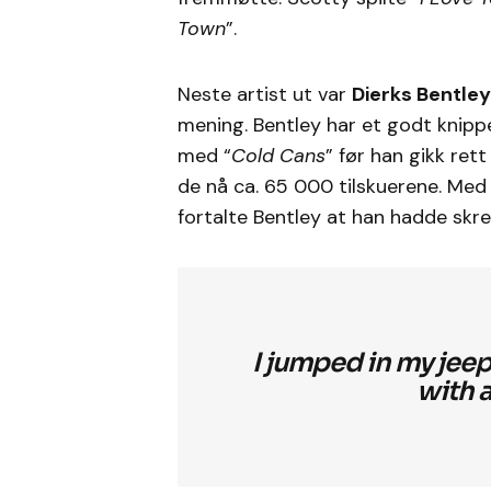
Town
”.
Neste artist ut var
Dierks Bentley
mening. Bentley har et godt knippe
med “
Cold Cans
” før han gikk rett 
de nå ca. 65 000 tilskuerene. Me
fortalte Bentley at han hadde skre
I jumped in my jeep
with 