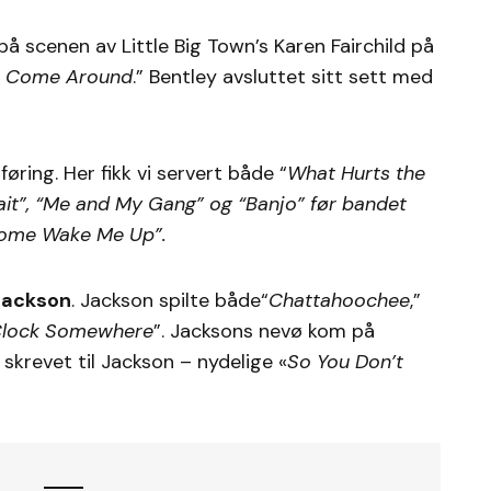
å scenen av Little Big Town’s Karen Fairchild på
 Come Around
.” Bentley avsluttet sitt sett med
øring. Her fikk vi servert både “
What Hurts the
it
”, “
Me and My Gang
” og “
Banjo
” før bandet
ome Wake Me Up
”.
Jackson
. Jackson spilte både“
Chattahoochee
,”
O’Clock Somewhere
”. Jacksons nevø kom på
 skrevet til Jackson – nydelige «
So You Don’t