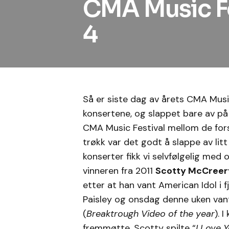
CMA Music Fe
4
Så er siste dag av årets CMA Music
konsertene, og slappet bare av på 
CMA Music Festival mellom de forsk
trøkk var det godt å slappe av litt
konserter fikk vi selvfølgelig med 
vinneren fra 2011
Scotty McCreer
etter at han vant American Idol i
Paisley og onsdag denne uken vant
(
Breaktrough Video of the year
). 
fremmøtte. Scotty spilte “
I Love Y