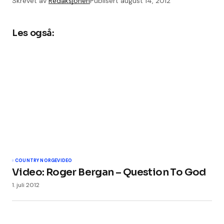
Skrevet av
Redaksjonen
Publisert
august 14, 2012
Les også:
COUNTRY NORGE
VIDEO
Video: Roger Bergan – Question To God
1. juli 2012