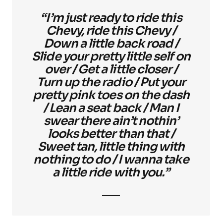
“I’m just ready to ride this
Chevy, ride this Chevy /
Down a little back road /
Slide your pretty little self on
over / Get a little closer /
Turn up the radio / Put your
pretty pink toes on the dash
/ Lean a seat back / Man I
swear there ain’t nothin’
looks better than that /
Sweet tan, little thing with
nothing to do / I wanna take
a little ride with you.”