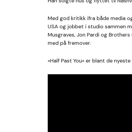
Han solgte hus og flyttet til Nashv
Med god kritikk ifra både media og
USA og jobbet i studio sammen 
Musgraves, Jon Pardi og Brothers
med på fremover.
«Half Past You» er blant de nyeste