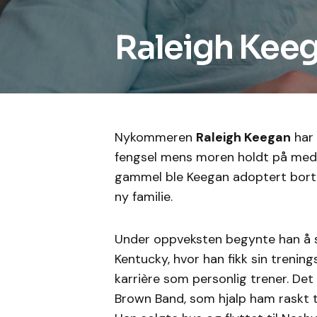
Raleigh Keeg
Nykommeren
Raleigh Keegan
har 
fengsel mens moren holdt på med 
gammel ble Keegan adoptert bort .
ny familie.
Under oppveksten begynte han å sp
Kentucky, hvor han fikk sin trenin
karrière som personlig trener. Det
Brown Band, som hjalp ham raskt til