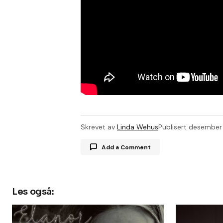
Skrevet av
Linda Wehus
Publisert
desember 
Add a Comment
Les også:
Din e-postadresse vil ikke bli publis
Kommentar
*