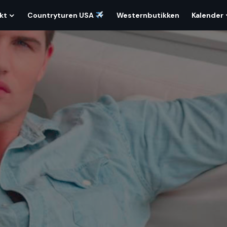
kt
Countryturen USA
Westernbutikken
Kalender