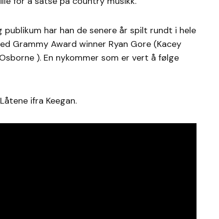
ille for å satse på country musikk.
 publikum har han de senere år spilt rundt i hele
med Grammy Award winner Ryan Gore (Kacey
 Osborne ). En nykommer som er vert å følge
 Låtene ifra Keegan.