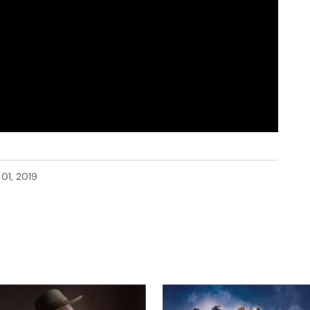
01, 2019
ert.
Obligatoriske felt er merket med
*