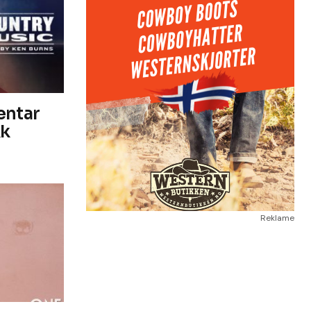
entar
k
Reklame