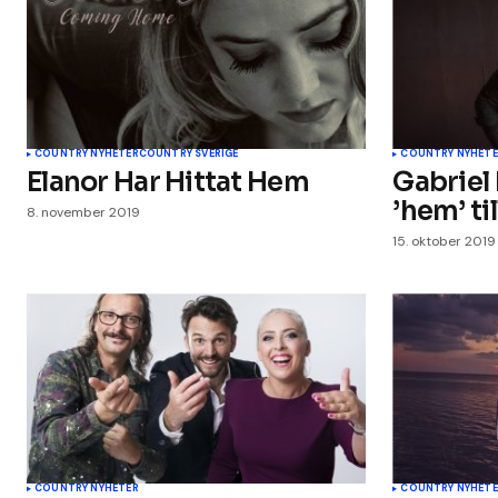
Ditt navn
*
COUNTRY NYHETER
COUNTRY SVERIGE
COUNTRY NYHETE
Elanor Har Hittat Hem
Gabriel
’hem’ til
Legg til kommentar
8. november 2019
15. oktober 2019
COUNTRY NYHETER
COUNTRY NYHETE