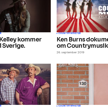
Din e-post
*
R
COUNTRY NYHETER
 Kelley kommer
Ken Burns dokum
l Sverige.
om Countrymusik
26. september 2019
R
COUNTRY NYHETER