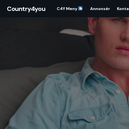
Country4you
C4Y Meny
Annonsér
Konta