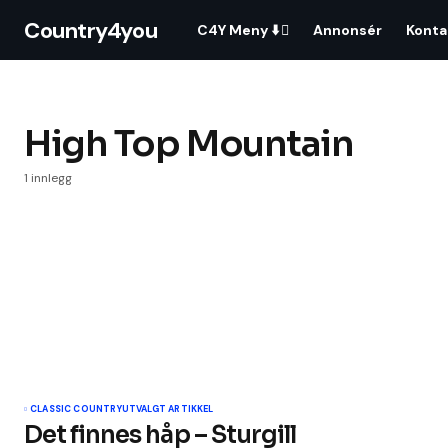
Country4you
C4Y Meny ⬇️
Annonsér
Konta
High Top Mountain
1 innlegg
CLASSIC COUNTRY
UTVALGT ARTIKKEL
Det finnes håp – Sturgill