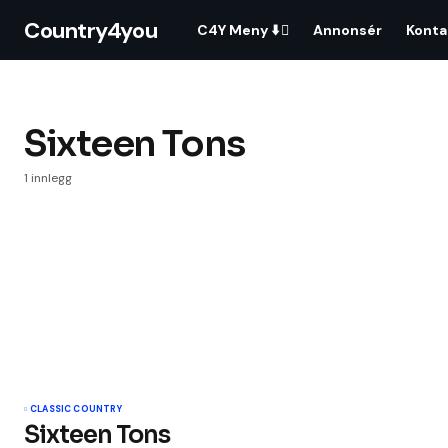
Country4you
C4Y Meny ⬇️
Annonsér
Konta
Sixteen Tons
1 innlegg
CLASSIC COUNTRY
Sixteen Tons